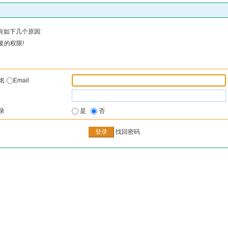
有如下几个原因:
复的权限!
户名
Email
录
是
否
找回密码