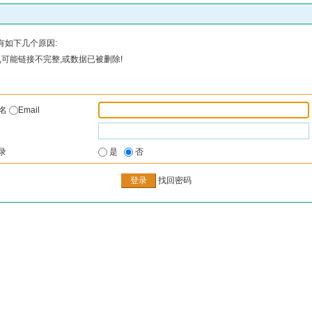
有如下几个原因:
可能链接不完整,或数据已被删除!
户名
Email
录
是
否
找回密码