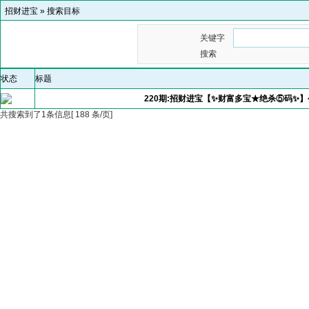
招财进宝
»
搜索目标
关键字
搜索
状态
标题
220期:招财进宝【✨财富多宝★绝杀⑤码✨
共搜索到了1条信息[ 188 条/页]