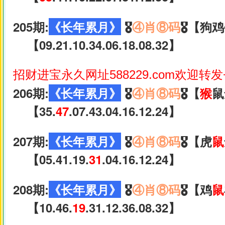
205期:
《长年累月》
🎖️
④肖⑧码
🎖️【狗
【09.21.10.34.06.18.08.32】
招财进宝永久网址588229.com欢迎转
206期:
《长年累月》
🎖️
④肖⑧码
🎖️【
猴
鼠
【35.
47
.07.43.04.16.12.24】
207期:
《长年累月》
🎖️
④肖⑧码
🎖️【虎
鼠
【05.41.19.
31
.04.16.12.24】
208期:
《长年累月》
🎖️
④肖⑧码
🎖️【鸡
鼠
【10.46.
19
.31.12.36.08.32】