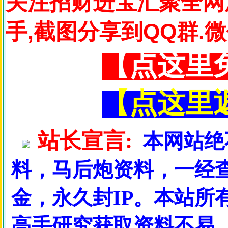
关注招财进宝汇聚全网
手,截图分享到QQ群.
【点这里
【点这里
站长宣言:
本网站绝
料，马后炮资料，一经
金，永久封IP。本站所
高手研究获取资料不易