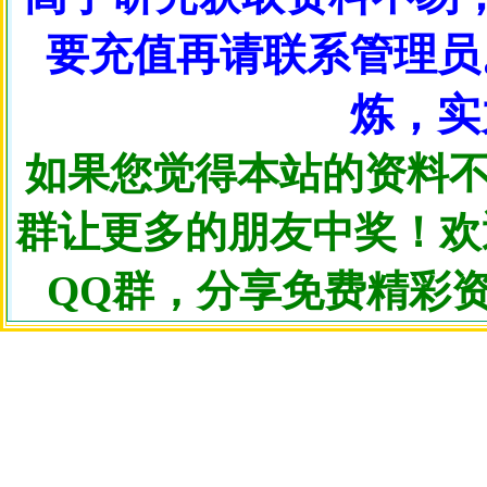
要充值再请联系管理员
炼，实
如果您觉得本站的资料不
群让更多的朋友中奖！欢
QQ群，分享免费精彩